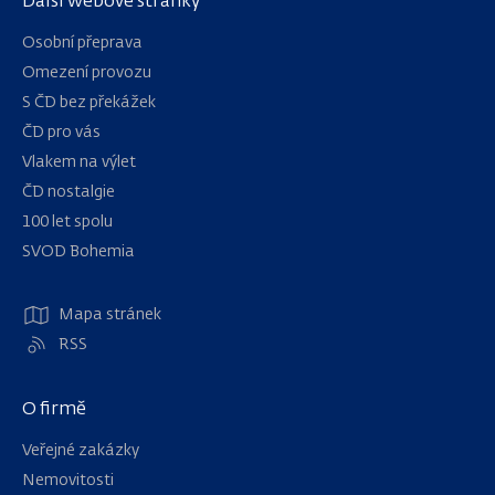
Další webové stránky
Osobní přeprava
Omezení provozu
S ČD bez překážek
ČD pro vás
Vlakem na výlet
ČD nostalgie
100 let spolu
Navigace
SVOD Bohemia
Mapa stránek
RSS
O firmě
Veřejné zakázky
Nemovitosti