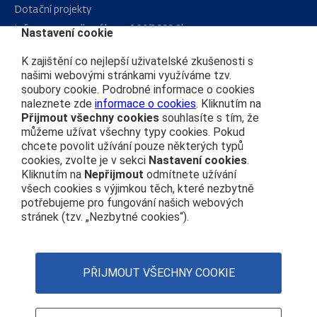
Dotační projekty
Informace podle zákona 106/1999 Sb.
Nastavení cookie
Kariéra
K zajištění co nejlepší uživatelské zkušenosti s
našimi webovými stránkami využíváme tzv.
soubory cookie. Podrobné informace o cookies
Čím se řídíme
naleznete zde
informace o cookies
. Kliknutím na
Ochrana osobních údajů
Přijmout všechny cookies
souhlasíte s tím, že
můžeme užívat všechny typy cookies. Pokud
Prohlášení o přístupnosti
chcete povolit užívání pouze některých typů
Zásady používání cookies
cookies, zvolte je v sekci
Nastavení cookies
.
Kliknutím na
Nepřijmout
odmítnete užívání
Nastavení cookies
všech cookies s výjimkou těch, které nezbytně
potřebujeme pro fungování našich webových
Centrála
stránek (tzv. „Nezbytné cookies“).
+420 972 111 111
Nábřeží Ludvíka Svobody 1222 110 15 Praha 1
PŘIJMOUT VŠECHNY COOKIE
IČO: 70994226
DIČ: CZ70994226