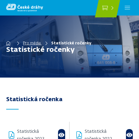
Přejít
k
hlavnímu
obsahu
Drobečková
Pro média
Statistické ročenky
Statistické ročenky
navigace
Statistická ročenka
Statistická
Statistická