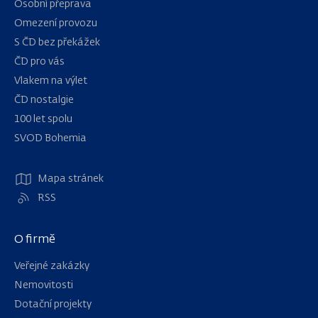
Osobní přeprava
Omezení provozu
S ČD bez překážek
ČD pro vás
Vlakem na výlet
ČD nostalgie
100 let spolu
Navigace
SVOD Bohemia
Mapa stránek
RSS
O firmě
Veřejné zakázky
Nemovitosti
Dotační projekty