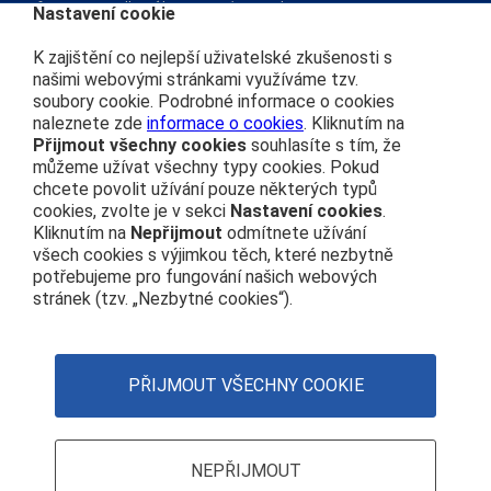
Informace podle zákona 106/1999 Sb.
Nastavení cookie
Kariéra
K zajištění co nejlepší uživatelské zkušenosti s
našimi webovými stránkami využíváme tzv.
soubory cookie. Podrobné informace o cookies
Čím se řídíme
naleznete zde
informace o cookies
. Kliknutím na
Přijmout všechny cookies
souhlasíte s tím, že
Ochrana osobních údajů
můžeme užívat všechny typy cookies. Pokud
Prohlášení o přístupnosti
chcete povolit užívání pouze některých typů
Zásady používání cookies
cookies, zvolte je v sekci
Nastavení cookies
.
Kliknutím na
Nepřijmout
odmítnete užívání
Nastavení cookies
všech cookies s výjimkou těch, které nezbytně
potřebujeme pro fungování našich webových
Centrála
stránek (tzv. „Nezbytné cookies“).
+420 972 111 111
Nábřeží Ludvíka Svobody 1222 110 15 Praha 1
PŘIJMOUT VŠECHNY COOKIE
IČO: 70994226
DIČ: CZ70994226
NEPŘIJMOUT