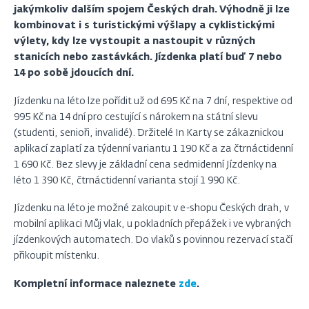
jakýmkoliv dalším spojem Českých drah. Výhodně ji lze
kombinovat i s turistickými výšlapy a cyklistickými
výlety, kdy lze vystoupit a nastoupit v různých
stanicích nebo zastávkách. Jízdenka platí buď 7 nebo
14 po sobě jdoucích dní.
Jízdenku na léto lze pořídit už od 695 Kč na 7 dní, respektive od
995 Kč na 14 dní pro cestující s nárokem na státní slevu
(studenti, senioři, invalidé). Držitelé In Karty se zákaznickou
aplikací zaplatí za týdenní variantu 1 190 Kč a za čtrnáctidenní
1 690 Kč. Bez slevy je základní cena sedmidenní Jízdenky na
léto 1 390 Kč, čtrnáctidenní varianta stojí 1 990 Kč.
Jízdenku na léto je možné zakoupit v e-shopu Českých drah, v
mobilní aplikaci Můj vlak, u pokladních přepážek i ve vybraných
jízdenkových automatech. Do vlaků s povinnou rezervací stačí
přikoupit místenku.
Kompletní informace naleznete
zde
.