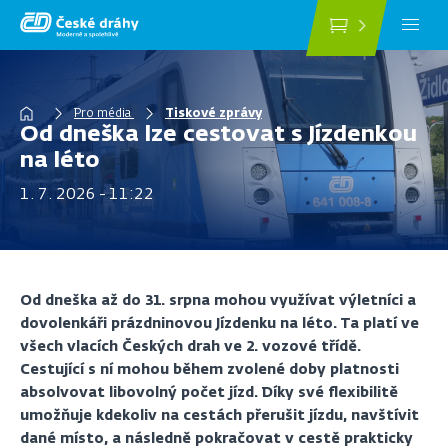
Přejít
k
hlavnímu
obsahu
Drobečková
Pro média
Tiskové zprávy
Od dneška lze cestovat s Jízdenkou
navigace
na léto
1. 7. 2026 - 11:22
Od dneška až do 31. srpna mohou využívat výletníci a
dovolenkáři prázdninovou Jízdenku na léto. Ta platí ve
všech vlacích Českých drah ve 2. vozové třídě.
Cestující s ní mohou během zvolené doby platnosti
absolvovat libovolný počet jízd. Díky své flexibilitě
umožňuje kdekoliv na cestách přerušit jízdu, navštívit
dané místo, a následně pokračovat v cestě prakticky