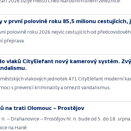
. září 2026 ožije město Cheb Národním dnem železnice.
 v první polovině roku 85,5 milionu cestujících, 
rvní polovině roku 2026 nejvíc cestujících od předcovidové
ní přeprava.
 do vlaků CityElefant nový kamerový systém. Zvý
andalismu.
říměstských vlakových jednotek 471 CityElefant moderní ka
moci s prevencí kriminality a omezit vandalismus.
ů na trati Olomouc – Prostějov
 n. – Drahanovice – Prostějov hl. n. bude od 5. do 18. srpn
nice na Hané.