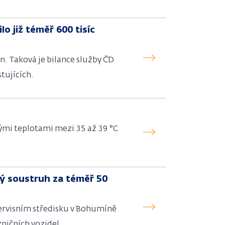
o již téměř 600 tisíc
in. Taková je bilance služby ČD
tujících.
ými teplotami mezi 35 až 39 °C
ý soustruh za téměř 50
servisním středisku v Bohumíně
ničních vozidel.