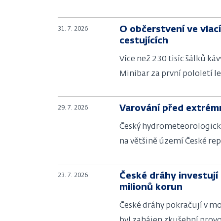
O občerstvení ve vlací
31. 7. 2026
cestujících
Více než 230 tisíc šálků ká
Minibar za první pololetí l
Varování před extrém
29. 7. 2026
Český hydrometeorologický 
na většině území České rep
České dráhy investují
23. 7. 2026
milionů korun
České dráhy pokračují v mo
byl zahájen zkušební prov