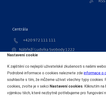
RSS
Centrála
+420 972 111 111
Nábřeží Ludvíka Svobody 1222
Nastavení cookie
110 15 Praha 1
IČO: 70994226
K zajištění co nejlepší uživatelské zkušenosti s našimi web
DIČ: CZ70994226
Podrobné informace o cookies naleznete zde
informace o 
souhlasíte s tím, že můžeme užívat všechny typy cookies. 
cookies, zvolte je v sekci
Nastavení cookies
. Kliknutím na
výjimkou těch, které nezbytně potřebujeme pro fungování n