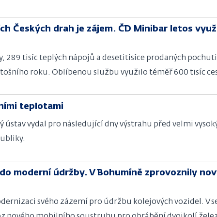
ch Českých drah je zájem. ČD Minibar letos využil
vy, 289 tisíc teplých nápojů a desetitisíce prodaných pochut
etošního roku. Oblíbenou službu využilo téměř 600 tisíc ces
ními teplotami
ústav vydal pro následující dny výstrahu před velmi vysok
ubliky.
 do moderní údržby. V Bohumíně zprovoznily nov
dernizaci svého zázemí pro údržbu kolejových vozidel. V 
oz nového mobilního soustruhu pro obrábění dvojkolí želez