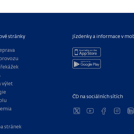
ové stránky
Jízdenky a informace v mo
eprava
provozu
překážek
s
 výlet
gie
ČD na sociálních sítích
olu
hemia
a stránek