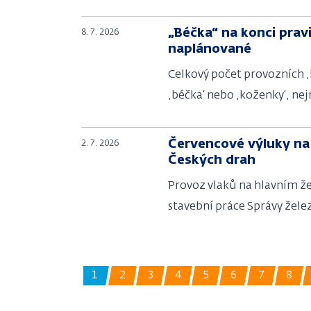
„Béčka“ na konci prav
8. 7. 2026
naplánované
Celkový počet provozních ‚
‚béčka‘ nebo ‚koženky‘, ne
Červencové výluky na 
2. 7. 2026
Českých drah
Provoz vlaků na hlavním ž
stavební práce Správy železn
1
2
3
4
5
6
7
8
Aktuální
Page
Page
Page
Page
Page
Page
Pag
stránka