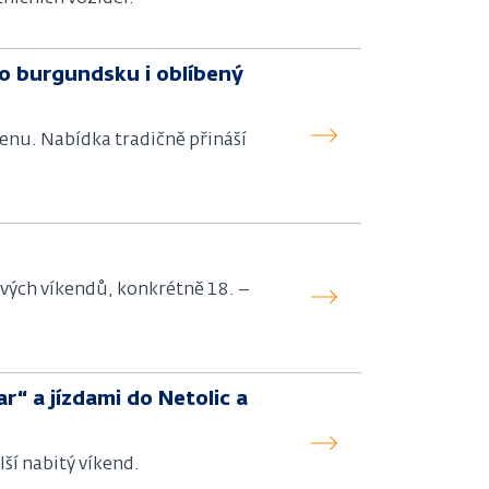
o burgundsku i oblíbený
enu. Nabídka tradičně přináší
ových víkendů, konkrétně 18. –
“ a jízdami do Netolic a
ší nabitý víkend.