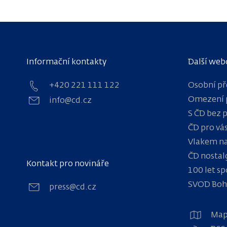
Informační kontakty
Další web
+420 221 111 122
Osobní př
Omezení 
info@cd.cz
S ČD bez 
ČD pro vá
Vlakem na
ČD nostal
Kontakt pro novináře
100 let sp
SVOD Bo
press@cd.cz
Map