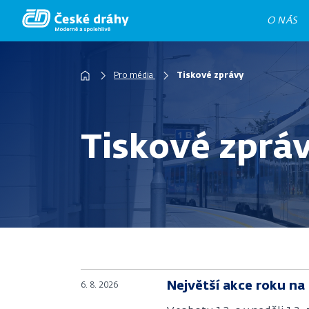
Přejít
O NÁS
k
hlavnímu
obsahu
Pro média
Tiskové zprávy
Drobečková
navigace
Tiskové zprá
Největší akce roku na 
6. 8. 2026