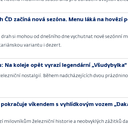
h ČD začíná nová sezóna. Menu láká na hovězí p
ch drah si mohou od dnešního dne vychutnat nové sezónní m
tariánskou variantu i dezert.
: Na koleje opět vyrazí legendární „Všudybylka“
železniční nostalgií. Během nadcházejících dvou prázdnin
u pokračuje víkendem s vyhlídkovým vozem „Dakar
zí milovníkům železniční historie a neobvyklých zážitků dal