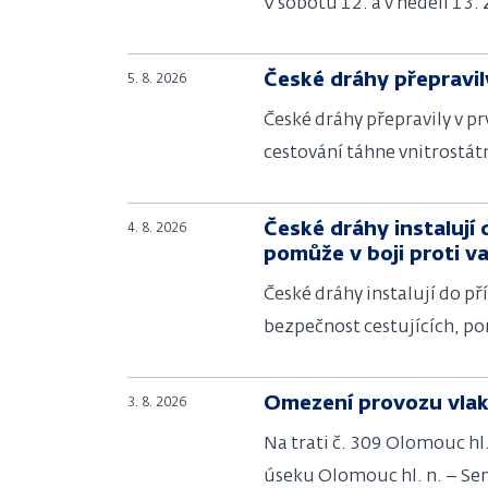
V sobotu 12. a v neděli 13
České dráhy přepravily
5. 8. 2026
České dráhy přepravily v p
cestování táhne vnitrostát
České dráhy instalují
4. 8. 2026
pomůže v boji proti v
České dráhy instalují do p
bezpečnost cestujících, po
Omezení provozu vlak
3. 8. 2026
Na trati č. 309 Olomouc hl.
úseku Olomouc hl. n. – Se