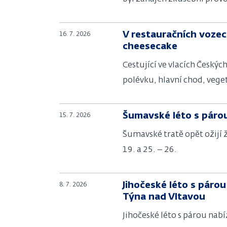
V restauračních vozec
16. 7. 2026
cheesecake
Cestující ve vlacích Český
polévku, hlavní chod, vege
Šumavské léto s párou
15. 7. 2026
Šumavské tratě opět ožijí 
19. a 25. – 26.
Jihočeské léto s páro
8. 7. 2026
Týna nad Vltavou
Jihočeské léto s párou nabí