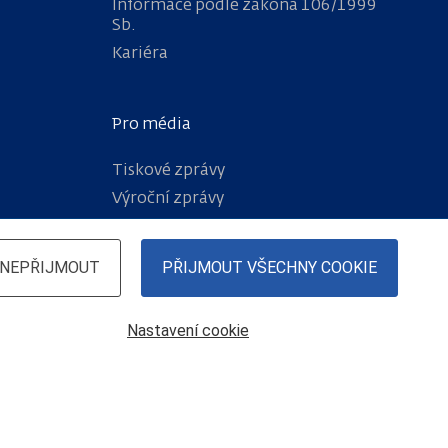
Informace podle zákona 106/1999
Sb.
Kariéra
Pro média
Tiskové zprávy
Výroční zprávy
NEPŘIJMOUT
PŘIJMOUT VŠECHNY COOKIE
Nastavení cookie
© České dráhy, a.s.
, 2026