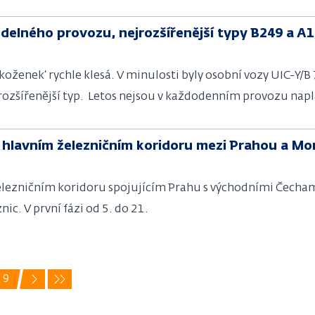
idelného provozu, nejrozšířenější typy B249 a A1
koženek‘ rychle klesá. V minulosti byly osobní vozy UIC-Y/B
jrozšířenější typ. Letos nejsou v každodenním provozu nap
hlavním železničním koridoru mezi Prahou a Mor
elezničním koridoru spojujícím Prahu s východními Čechami
ic. V první fázi od 5. do 21.
9
Další
Poslední
e
Page