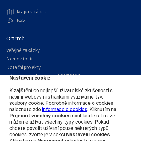
Mapa stránek
RSS
O firmě
Veřejné zakázky
Nemovitosti
Dotační projekty
Informace podle zákona 106/1999 Sb.
Nastavení cookie
Kariéra
K zajištění co nejlepší uživatelské zkušenosti s
našimi webovými stránkami využíváme tzv.
soubory cookie. Podrobné informace o cookies
Čím se řídíme
naleznete zde
informace o cookies
. Kliknutím na
Ochrana osobních údajů
Přijmout všechny cookies
souhlasíte s tím, že
můžeme užívat všechny typy cookies. Pokud
Prohlášení o přístupnosti
chcete povolit užívání pouze některých typů
Zásady používání cookies
cookies, zvolte je v sekci
Nastavení cookies
.
Kliknutím na
Nepřijmout
odmítnete užívání
Nastavení cookies