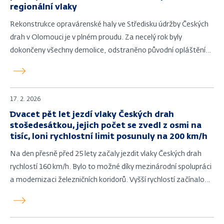
regionální vlaky
Rekonstrukce opravárenské haly ve Středisku údržby Českých
drah v Olomouci je v plném proudu. Za necelý rok byly
dokončeny všechny demolice, odstraněno původní opláštění
objektu a pokračují práce na přístavbě haly.
17. 2. 2026
Dvacet pět let jezdí vlaky Českých drah
stošedesátkou, jejich počet se zvedl z osmi na
tisíc, loni rychlostní limit posunuly na 200 km/h
Na den přesně před 25 lety začaly jezdit vlaky Českých drah
rychlostí 160 km/h. Bylo to možné díky mezinárodní spolupráci
a modernizaci železničních koridorů. Vyšší rychlostí začínalo
jezdit jen osm expresů denně.