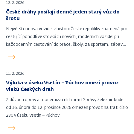
12. 2. 2026
České dráhy posílají denně jeden starý vůz do
šrotu
Největší obnova vozidel v historii České republiky znamená pro
cestující pohodlí ve stovkách nových, moderních vozidel při
každodenním cestování do práce, školy, za sportem, zábavou
a dalšími aktivitami.
11. 2. 2026
Výluka v úseku Vsetín – Púchov omezí provoz
vlaků Českých drah
Z důvodu oprav a modernizačních prací Správy železnic bude
od 16. února do 12. prosince 2026 omezen provoz na trati číslo
280 v úseku Vsetín – Púchov.