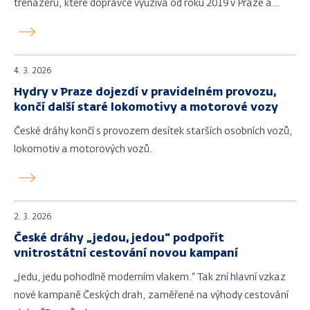
trenažerů, které dopravce využívá od roku 2019 v Praze a
České Třebové.
4. 3. 2026
Hydry v Praze dojezdí v pravidelném provozu,
končí další staré lokomotivy a motorové vozy
České dráhy končí s provozem desítek starších osobních vozů,
lokomotiv a motorových vozů.
2. 3. 2026
České dráhy „jedou, jedou“ podpořit
vnitrostátní cestování novou kampaní
„Jedu, jedu pohodlně moderním vlakem.“ Tak zní hlavní vzkaz
nové kampaně Českých drah, zaměřené na výhody cestování