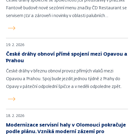
České dráhy společně se společností JLV představily v pražské
Fantově budově nové sezónní menu značky ČD Restaurant se
servisem JLV a zároveň i novinky v oblasti palubních
gastronomických služeb pro letošní rok.
19. 2. 2026
České dráhy obnoví přímé spojení mezi Opavou a
Prahou
České dráhy v březnu obnoví provoz přímých vlaků mezi
Opavou a Prahou. Spoj bude jezdit jednou týdně z Prahy do
Opavy v páteční odpolední špičce a v neděli odpoledne zpět.
18. 2. 2026
Modernizace servisní haly v Olomouci pokračuje
podle plánu. Vzniká moderní zázemí pro