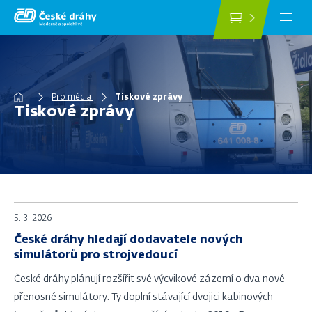
Přejít
k
hlavnímu
obsahu
Drobečková
Pro média
Tiskové zprávy
Tiskové zprávy
navigace
5. 3. 2026
České dráhy hledají dodavatele nových
simulátorů pro strojvedoucí
České dráhy plánují rozšířit své výcvikové zázemí o dva nové
přenosné simulátory. Ty doplní stávající dvojici kabinových