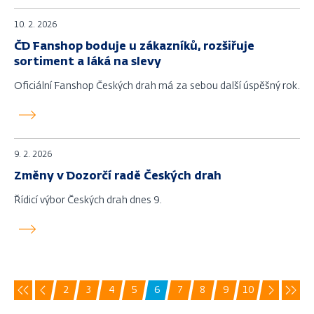
10. 2. 2026
ČD Fanshop boduje u zákazníků, rozšiřuje
sortiment a láká na slevy
Oficiální Fanshop Českých drah má za sebou další úspěšný rok.
9. 2. 2026
Změny v Dozorčí radě Českých drah
Řídicí výbor Českých drah dnes 9.
2
3
4
5
6
7
8
9
10
První
Previous
Další
Posle
Page
Page
Page
Page
Aktuální
Page
Page
Page
Page
stránka