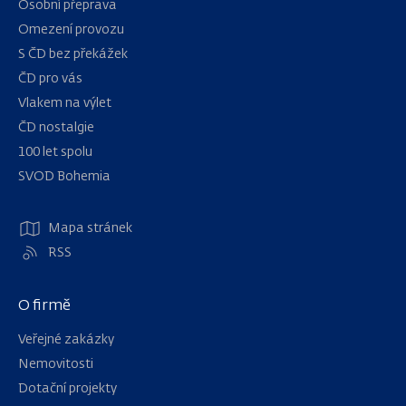
Osobní přeprava
Omezení provozu
S ČD bez překážek
ČD pro vás
Vlakem na výlet
ČD nostalgie
100 let spolu
Navigace
SVOD Bohemia
Mapa stránek
RSS
O firmě
Veřejné zakázky
Nemovitosti
Dotační projekty