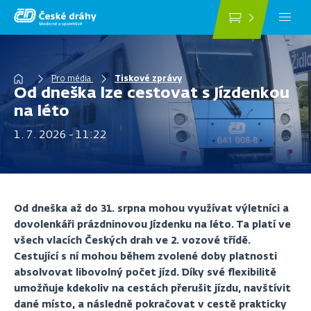
Přejít
k
hlavnímu
obsahu
Drobečková
Pro média
Tiskové zprávy
Od dneška lze cestovat s Jízdenkou
navigace
na léto
1. 7. 2026 - 11:22
Od dneška až do 31. srpna mohou využívat výletníci a
dovolenkáři prázdninovou Jízdenku na léto. Ta platí ve
všech vlacích Českých drah ve 2. vozové třídě.
Cestující s ní mohou během zvolené doby platnosti
absolvovat libovolný počet jízd. Díky své flexibilitě
umožňuje kdekoliv na cestách přerušit jízdu, navštívit
dané místo, a následně pokračovat v cestě prakticky