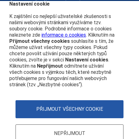
Informace podle zákona 106/1999 Sb.
Nastavení cookie
Kariéra
K zajištění co nejlepší uživatelské zkušenosti s
našimi webovými stránkami využíváme tzv.
soubory cookie. Podrobné informace o cookies
Čím se řídíme
naleznete zde
informace o cookies
. Kliknutím na
Přijmout všechny cookies
souhlasíte s tím, že
Ochrana osobních údajů
můžeme užívat všechny typy cookies. Pokud
Prohlášení o přístupnosti
chcete povolit užívání pouze některých typů
Zásady používání cookies
cookies, zvolte je v sekci
Nastavení cookies
.
Kliknutím na
Nepřijmout
odmítnete užívání
Nastavení cookies
všech cookies s výjimkou těch, které nezbytně
potřebujeme pro fungování našich webových
Centrála
stránek (tzv. „Nezbytné cookies“).
+420 972 111 111
Nábřeží Ludvíka Svobody 1222 110 15 Praha 1
PŘIJMOUT VŠECHNY COOKIE
IČO: 70994226
DIČ: CZ70994226
NEPŘIJMOUT