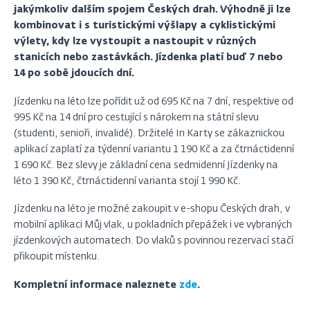
jakýmkoliv dalším spojem Českých drah. Výhodně ji lze
kombinovat i s turistickými výšlapy a cyklistickými
výlety, kdy lze vystoupit a nastoupit v různých
stanicích nebo zastávkách. Jízdenka platí buď 7 nebo
14 po sobě jdoucích dní.
Jízdenku na léto lze pořídit už od 695 Kč na 7 dní, respektive od
995 Kč na 14 dní pro cestující s nárokem na státní slevu
(studenti, senioři, invalidé). Držitelé In Karty se zákaznickou
aplikací zaplatí za týdenní variantu 1 190 Kč a za čtrnáctidenní
1 690 Kč. Bez slevy je základní cena sedmidenní Jízdenky na
léto 1 390 Kč, čtrnáctidenní varianta stojí 1 990 Kč.
Jízdenku na léto je možné zakoupit v e-shopu Českých drah, v
mobilní aplikaci Můj vlak, u pokladních přepážek i ve vybraných
jízdenkových automatech. Do vlaků s povinnou rezervací stačí
přikoupit místenku.
Kompletní informace naleznete
zde
.