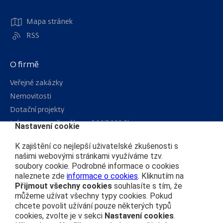
Mapa stránek
RSS
O firmě
Veřejné zakázky
Nemovitosti
Dotační projekty
Informace podle zákona 106/1999 Sb.
Nastavení cookie
Kariéra
K zajištění co nejlepší uživatelské zkušenosti s
našimi webovými stránkami využíváme tzv.
soubory cookie. Podrobné informace o cookies
Čím se řídíme
naleznete zde
informace o cookies
. Kliknutím na
Přijmout všechny cookies
souhlasíte s tím, že
Ochrana osobních údajů
můžeme užívat všechny typy cookies. Pokud
Prohlášení o přístupnosti
chcete povolit užívání pouze některých typů
Zásady používání cookies
cookies, zvolte je v sekci
Nastavení cookies
.