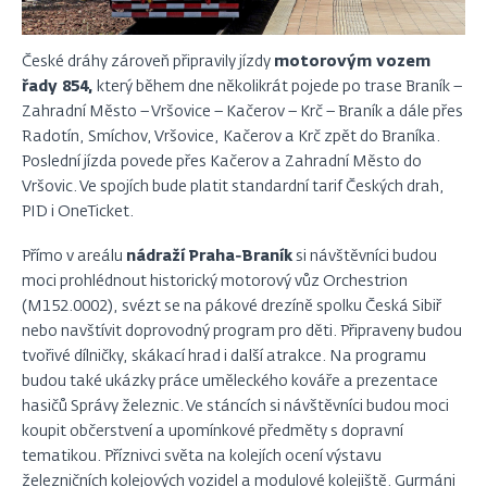
České dráhy zároveň připravily jízdy
motorovým vozem
řady 854,
který během dne několikrát pojede po trase Braník –
Zahradní Město – Vršovice – Kačerov – Krč – Braník a dále přes
Radotín, Smíchov, Vršovice, Kačerov a Krč zpět do Braníka.
Poslední jízda povede přes Kačerov a Zahradní Město do
Vršovic. Ve spojích bude platit standardní tarif Českých drah,
PID i OneTicket.
Přímo v areálu
nádraží Praha‑Braník
si návštěvníci budou
moci prohlédnout historický motorový vůz Orchestrion
(M152.0002), svézt se na pákové drezíně spolku Česká Sibiř
nebo navštívit doprovodný program pro děti. Připraveny budou
tvořivé dílničky, skákací hrad i další atrakce. Na programu
budou také ukázky práce uměleckého kováře a prezentace
hasičů Správy železnic. Ve stáncích si návštěvníci budou moci
koupit občerstvení a upomínkové předměty s dopravní
tematikou. Příznivci světa na kolejích ocení výstavu
železničních kolejových vozidel a modulové kolejiště. Gurmáni