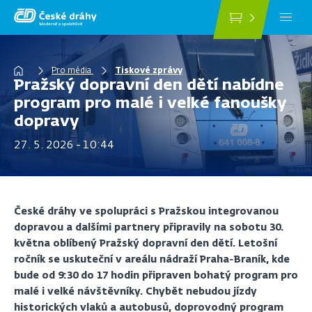
Přejít
k
hlavnímu
obsahu
Drobečková
Pro média
Tiskové zprávy
Pražský dopravní den dětí nabídne
navigace
program pro malé i velké fanoušky
dopravy
27. 5. 2026 - 10:44
České dráhy ve spolupráci s Pražskou integrovanou
dopravou a dalšími partnery připravily na sobotu 30.
května oblíbený Pražský dopravní den dětí. Letošní
ročník se uskuteční v areálu nádraží Praha‑Braník, kde
bude od 9:30 do 17 hodin připraven bohatý program pro
malé i velké návštěvníky. Chybět nebudou jízdy
historických vlaků a autobusů, doprovodný program