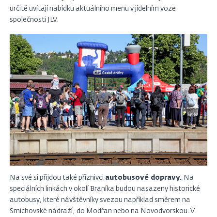
určitě uvítají nabídku aktuálního menu v jídelním voze
společnosti JLV.
Na své si přijdou také příznivci
autobusové dopravy.
Na
speciálních linkách v okolí Braníka budou nasazeny historické
autobusy, které návštěvníky svezou například směrem na
Smíchovské nádraží, do Modřan nebo na Novodvorskou. V