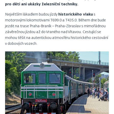
pro děti ani ukázky železniční techniky.
Největším lákadlem budou jízdy
historického vlaku
s
motorovými lokomotivami T699.0 a T435.0. Během dne bude
jezdit na trase Praha‑Braník – Praha‑Zbraslav s mimořádnou
závěrečnou jízdou až do Vraného nad Vltavou. Cestující se
mohou těšit na autentickou atmosféru historického cestování
v dobových vozech.