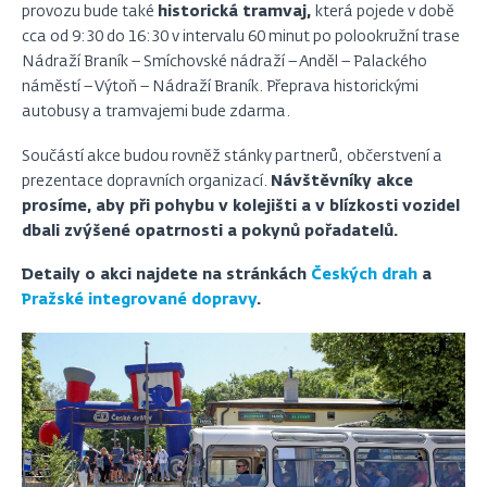
provozu bude také
historická tramvaj,
která pojede v době
cca od 9:30 do 16:30 v intervalu 60 minut po polookružní trase
Nádraží Braník – Smíchovské nádraží – Anděl – Palackého
náměstí – Výtoň – Nádraží Braník. Přeprava historickými
autobusy a tramvajemi bude zdarma.
Součástí akce budou rovněž stánky partnerů, občerstvení a
prezentace dopravních organizací.
Návštěvníky akce
prosíme, aby při pohybu v kolejišti a v blízkosti vozidel
dbali zvýšené opatrnosti a pokynů pořadatelů.
Detaily o akci najdete na stránkách
Českých drah
a
Pražské integrované dopravy
.