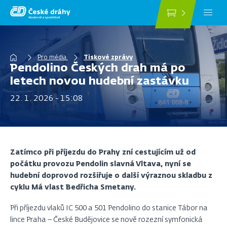
Přejít
k
hlavnímu
obsahu
Drobečková
Pro média
Tiskové zprávy
Pendolino Českých drah má po
navigace
letech novou hudební zastávku
22. 1. 2026 - 15:08
Zatímco při příjezdu do Prahy zní cestujícím už od
počátku provozu Pendolin slavná Vltava, nyní se
hudební doprovod rozšiřuje o další výraznou skladbu z
cyklu Má vlast Bedřicha Smetany.
Při příjezdu vlaků IC 500 a 501 Pendolino do stanice Tábor na
lince Praha – České Budějovice se nově rozezní symfonická