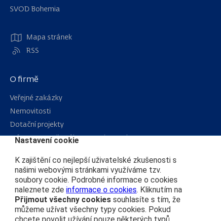
Navigace
SVOD Bohemia
Mapa stránek
RSS
O firmě
Veřejné zakázky
Nemovitosti
Dotační projekty
Informace podle zákona 106/1999 Sb.
Nastavení cookie
Kariéra
K zajištění co nejlepší uživatelské zkušenosti s
našimi webovými stránkami využíváme tzv.
soubory cookie. Podrobné informace o cookies
Čím se řídíme
naleznete zde
informace o cookies
. Kliknutím na
Přijmout všechny cookies
souhlasíte s tím, že
Ochrana osobních údajů
můžeme užívat všechny typy cookies. Pokud
Prohlášení o přístupnosti
chcete povolit užívání pouze některých typů