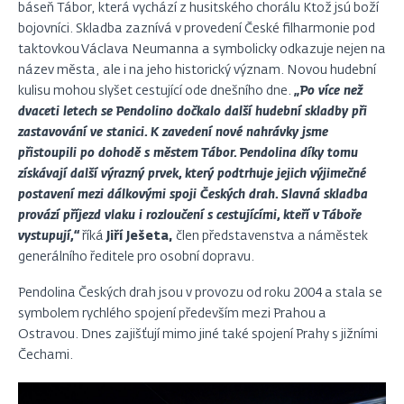
báseň Tábor, která vychází z husitského chorálu Ktož jsú boží
bojovníci. Skladba zaznívá v provedení České filharmonie pod
taktovkou Václava Neumanna a symbolicky odkazuje nejen na
název města, ale i na jeho historický význam. Novou hudební
kulisu mohou slyšet cestující ode dnešního dne.
„Po více než
dvaceti letech se Pendolino dočkalo další hudební skladby při
zastavování ve stanici. K zavedení nové nahrávky jsme
přistoupili po dohodě s městem Tábor. Pendolina díky tomu
získávají další výrazný prvek, který podtrhuje jejich výjimečné
postavení mezi dálkovými spoji Českých drah. Slavná skladba
provází příjezd vlaku i rozloučení s cestujícími, kteří v Táboře
vystupují,“
říká
Jiří Ješeta,
člen představenstva a náměstek
generálního ředitele pro osobní dopravu.
Pendolina Českých drah jsou v provozu od roku 2004 a stala se
symbolem rychlého spojení především mezi Prahou a
Ostravou. Dnes zajišťují mimo jiné také spojení Prahy s jižními
Čechami.