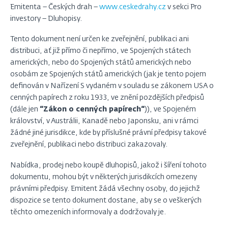
Emitenta – Českých drah –
www.ceskedrahy.cz
v sekci Pro
investory – Dluhopisy.
Tento dokument není určen ke zveřejnění, publikaci ani
distribuci, ať již přímo či nepřímo, ve Spojených státech
amerických, nebo do Spojených států amerických nebo
osobám ze Spojených států amerických (jak je tento pojem
definován v Nařízení S vydaném v souladu se zákonem USA o
cenných papírech z roku 1933, ve znění pozdějších předpisů
(dále jen
“Zákon o cenných papírech“
)), ve Spojeném
království, v Austrálii, Kanadě nebo Japonsku, ani v rámci
žádné jiné jurisdikce, kde by příslušné právní předpisy takové
zveřejnění, publikaci nebo distribuci zakazovaly.
Nabídka, prodej nebo koupě dluhopisů, jakož i šíření tohoto
dokumentu, mohou být v některých jurisdikcích omezeny
právními předpisy. Emitent žádá všechny osoby, do jejichž
dispozice se tento dokument dostane, aby se o veškerých
těchto omezeních informovaly a dodržovaly je.