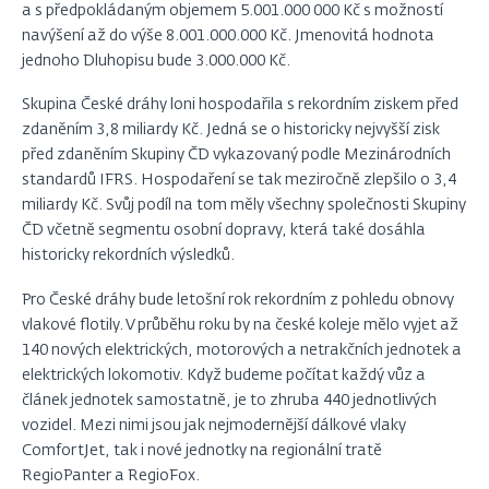
a s předpokládaným objemem 5.001.000 000 Kč s možností
navýšení až do výše 8.001.000.000 Kč. Jmenovitá hodnota
jednoho Dluhopisu bude 3.000.000 Kč.
Skupina České dráhy loni hospodařila s rekordním ziskem před
zdaněním 3,8 miliardy Kč. Jedná se o historicky nejvyšší zisk
před zdaněním Skupiny ČD vykazovaný podle Mezinárodních
standardů IFRS. Hospodaření se tak meziročně zlepšilo o 3,4
miliardy Kč. Svůj podíl na tom měly všechny společnosti Skupiny
ČD včetně segmentu osobní dopravy, která také dosáhla
historicky rekordních výsledků.
Pro České dráhy bude letošní rok rekordním z pohledu obnovy
vlakové flotily. V průběhu roku by na české koleje mělo vyjet až
140 nových elektrických, motorových a netrakčních jednotek a
elektrických lokomotiv. Když budeme počítat každý vůz a
článek jednotek samostatně, je to zhruba 440 jednotlivých
vozidel. Mezi nimi jsou jak nejmodernější dálkové vlaky
ComfortJet, tak i nové jednotky na regionální tratě
RegioPanter a RegioFox.