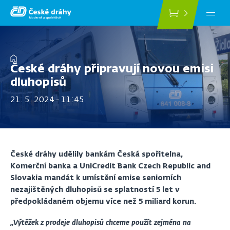
Přejít
k
hlavnímu
obsahu
Drobečková
České dráhy připravují novou emisi
navigace
dluhopisů
21. 5. 2024 - 11:45
České dráhy udělily bankám Česká spořitelna,
Komerční banka a UniCredit Bank Czech Republic and
Slovakia mandát k umístění emise seniorních
nezajištěných dluhopisů se splatností 5 let v
předpokládaném objemu více než 5 miliard korun.
„Výtěžek z prodeje dluhopisů chceme použít zejména na