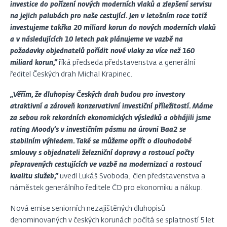
investice do pořízení nových moderních vlaků a zlepšení servisu
na jejich palubách pro naše cestující. Jen v letošním roce totiž
investujeme takřka 20 miliard korun do nových moderních vlaků
a v následujících 10 letech pak plánujeme ve vazbě na
požadavky objednatelů pořídit nové vlaky za více než 160
miliard korun,”
říká předseda představenstva a generální
ředitel Českých drah Michal Krapinec.
„Věřím, že dluhopisy Českých drah budou pro investory
atraktivní a zároveň konzervativní investiční příležitostí. Máme
za sebou rok rekordních ekonomických výsledků a obhájili jsme
rating Moody‘s v investičním pásmu na úrovni Baa2 se
stabilním výhledem. Také se můžeme opřít o dlouhodobé
smlouvy s objednateli železniční dopravy a rostoucí počty
přepravených cestujících ve vazbě na modernizaci a rostoucí
kvalitu služeb,”
uvedl Lukáš Svoboda, člen představenstva a
náměstek generálního ředitele ČD pro ekonomiku a nákup.
Nová emise seniorních nezajištěných dluhopisů
denominovaných v českých korunách počítá se splatností 5 let