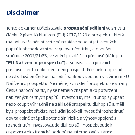
Disclaimer
Tento dokument představuje
propagační sdělení
ve smyslu
článku 2 písm. k) Nařízení (EU) 2017/1129 o prospektu, který
má být uveřejněn při veřejné nabídce nebo přijetí cenných
papírů k obchodování na regulovaném trhu, a o zrušení
směrnice 2003/71/ES, ve znění pozdějších předpisů (dále jen
“EU Nařízení o prospektu”
) a souvisejících právních
předpisů. Tento dokument není prospekt. Prospekt doposud
nebyl schválen Českou národní bankou v souladu s režimem EU
Nařízení o prospektu. Nicméně, schválení prospektu ze strany
České národní banky by se nemělo chápat jako potvrzení
nabízených cenných papírů. Investoři by měli dluhopisy upsat
nebo koupit výhradně na základě prospektu dluhopisů a měli
by si prospekt přečíst, než učiní jakékoli investiční rozhodnutí,
aby tak plně chápali potenciální rizika a výnosy spojené s
rozhodnutím investovat do dluhopisů. Prospekt bude k
dispozici v elektronické podobě na internetové stránce