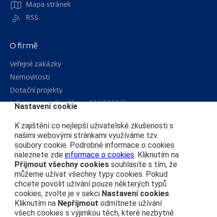
Mapa stránek
RSS
O firmě
Veřejné zakázky
Nemovitosti
Dotační projekty
Informace podle zákona 106/1999 Sb.
Nastavení cookie
Kariéra
K zajištění co nejlepší uživatelské zkušenosti s
našimi webovými stránkami využíváme tzv.
soubory cookie. Podrobné informace o cookies
Čím se řídíme
naleznete zde
informace o cookies
. Kliknutím na
Ochrana osobních údajů
Přijmout všechny cookies
souhlasíte s tím, že
můžeme užívat všechny typy cookies. Pokud
Prohlášení o přístupnosti
chcete povolit užívání pouze některých typů
Zásady používání cookies
cookies, zvolte je v sekci
Nastavení cookies
.
Kliknutím na
Nepřijmout
odmítnete užívání
Nastavení cookies
všech cookies s výjimkou těch, které nezbytně